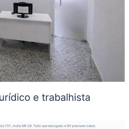
urídico e trabalhista
dencia TST, multa NR-28. Tudo que advogado e RH precisam saber.