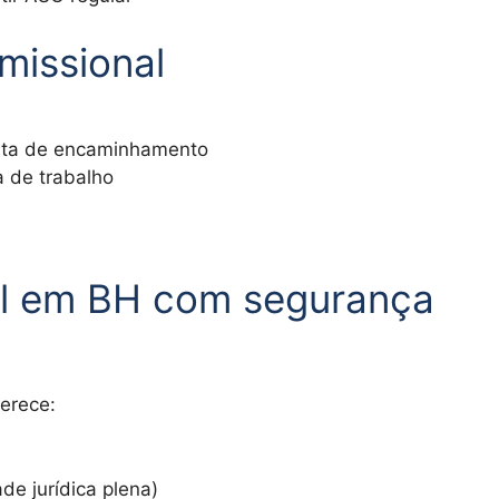
missional
arta de encaminhamento
a de trabalho
al em BH com segurança
erece:
de jurídica plena)