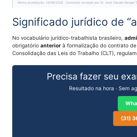
Última atualização: 24/06/2026 · Conteúdo revisado por Dr. José Cláudio Range
Significado jurídico de “
No vocabulário jurídico-trabalhista brasileiro,
admi
obrigatório
anterior
à formalização do contrato de 
Consolidação das Leis do Trabalho (CLT), regul
Precisa fazer seu ex
Resultado na hora · Sem ag
Wha
(31) 