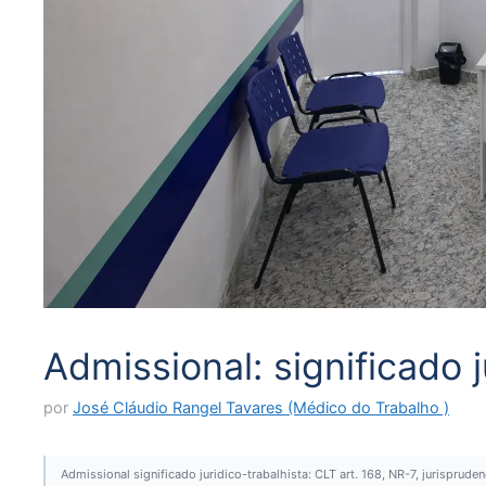
Admissional: significado j
por
José Cláudio Rangel Tavares (Médico do Trabalho )
Admissional significado juridico-trabalhista: CLT art. 168, NR-7, jurispru