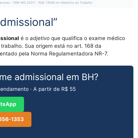
l Tavares · CRM-MG 25371 · RQE 13946 em Medicina do Trabalho
admissional”
ssional
é o
adjetivo
que qualifica o exame médico
trabalho. Sua origem está no art. 168 da
amentado pela Norma Regulamentadora NR-7.
ame admissional em BH?
endamento · A partir de R$ 55
tsApp
3656-1353