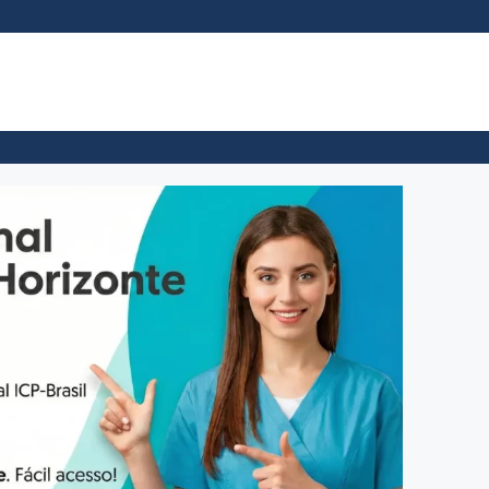
ional BH – ASO na Hora no Centro
Exame Admissional B