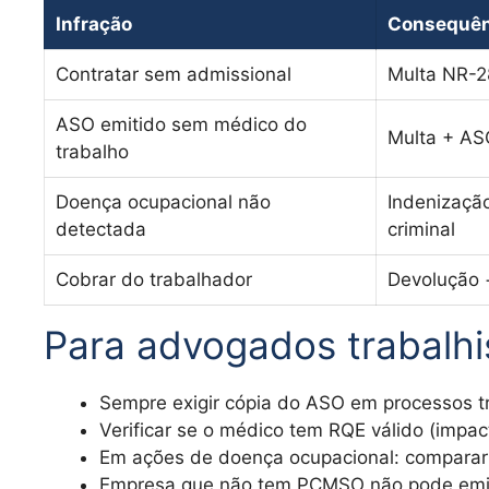
Infração
Consequên
Contratar sem admissional
Multa NR-28
ASO emitido sem médico do
Multa + ASO
trabalho
Doença ocupacional não
Indenização
detectada
criminal
Cobrar do trabalhador
Devolução +
Para advogados trabalhi
Sempre exigir cópia do ASO em processos tr
Verificar se o médico tem RQE válido (impac
Em ações de doença ocupacional: comparar
Empresa que não tem PCMSO não pode emit