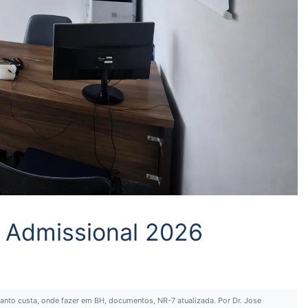
 Admissional 2026
nto custa, onde fazer em BH, documentos, NR-7 atualizada. Por Dr. Jose