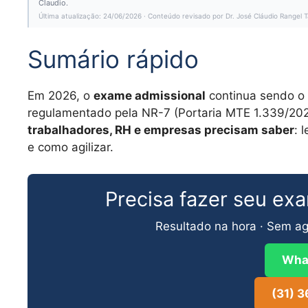
Claudio.
Última atualização: 24/06/2026 · Conteúdo revisado por Dr. José Cláudio Range
Sumário rápido
Em 2026, o
exame admissional
continua sendo o 
regulamentado pela NR-7 (Portaria MTE 1.339/2023
trabalhadores, RH e empresas precisam saber
: 
e como agilizar.
Precisa fazer seu ex
Resultado na hora · Sem ag
Wha
(31) 