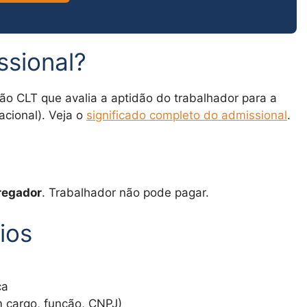
ssional?
o CLT que avalia a aptidão do trabalhador para a
cional). Veja o
significado completo do admissional
.
regador
. Trabalhador não pode pagar.
ios
ca
cargo, função, CNPJ)