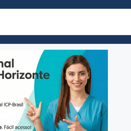
ional BH – ASO na Hora no Centro
Exame Admissional B