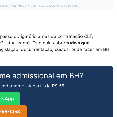
l Tavares · CRM-MG 25371 · RQE 13946 em Medicina do Trabalho
passo obrigatório antes da contratação CLT,
, atualizada). Este guia cobre
tudo o que
legislação, documentação, custos, onde fazer em BH
ame admissional em BH?
endamento · A partir de R$ 55
tsApp
3656-1353