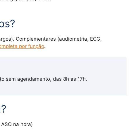
tos?
argos). Complementares (audiometria, ECG,
completa por função
.
to sem agendamento, das 8h as 17h.
a?
 ASO na hora)