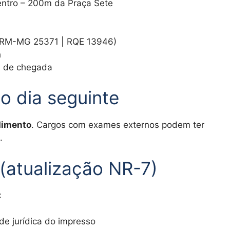
entro – 200m da Praça Sete
(CRM-MG 25371 | RQE 13946)
h
m de chegada
o dia seguinte
dimento
. Cargos com exames externos podem ter
.
(atualização NR-7)
:
e jurídica do impresso