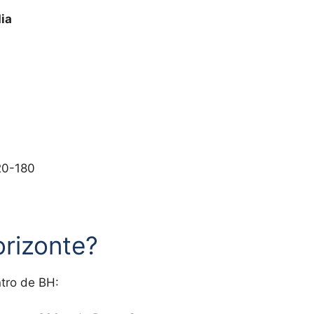
dia
20-180
orizonte?
ntro de BH: