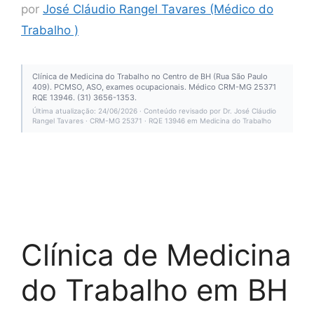
por
José Cláudio Rangel Tavares (Médico do
Trabalho )
Clínica de Medicina do Trabalho no Centro de BH (Rua São Paulo
409). PCMSO, ASO, exames ocupacionais. Médico CRM-MG 25371
RQE 13946. (31) 3656-1353.
Última atualização: 24/06/2026 · Conteúdo revisado por Dr. José Cláudio
Rangel Tavares · CRM-MG 25371 · RQE 13946 em Medicina do Trabalho
Clínica de Medicina
do Trabalho em BH