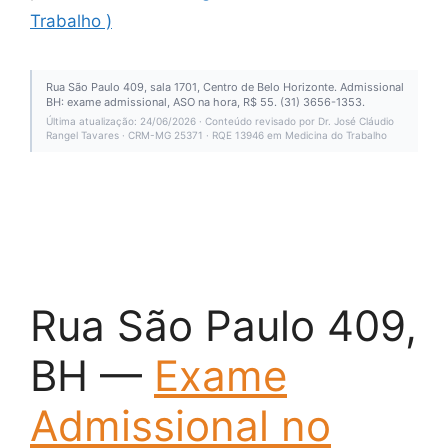
Trabalho )
Rua São Paulo 409, sala 1701, Centro de Belo Horizonte. Admissional
BH: exame admissional, ASO na hora, R$ 55. (31) 3656-1353.
Última atualização: 24/06/2026 · Conteúdo revisado por Dr. José Cláudio
Rangel Tavares · CRM-MG 25371 · RQE 13946 em Medicina do Trabalho
Rua São Paulo 409,
BH —
Exame
Admissional no