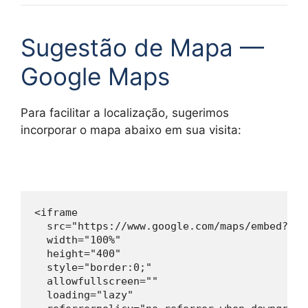
Sugestão de Mapa —
Google Maps
Para facilitar a localização, sugerimos
incorporar o mapa abaixo em sua visita:
<iframe

  src="https://www.google.com/maps/embed?pb=
  width="100%"

  height="400"

  style="border:0;"

  allowfullscreen=""

  loading="lazy"
