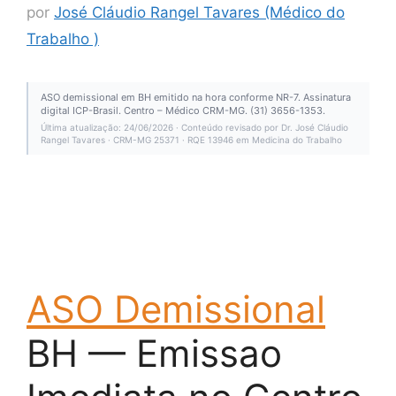
por
José Cláudio Rangel Tavares (Médico do
Trabalho )
ASO demissional em BH emitido na hora conforme NR-7. Assinatura
digital ICP-Brasil. Centro – Médico CRM-MG. (31) 3656-1353.
Última atualização: 24/06/2026 · Conteúdo revisado por Dr. José Cláudio
Rangel Tavares · CRM-MG 25371 · RQE 13946 em Medicina do Trabalho
ASO Demissional
BH — Emissao