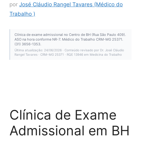
por
José Cláudio Rangel Tavares (Médico do
Trabalho )
Clínica de exame admissional no Centro de BH (Rua São Paulo 409).
ASO na hora conforme NR-7. Médico do Trabalho CRM-MG 25371.
(31) 3656-1353.
Última atualização: 24/06/2026 · Conteúdo revisado por Dr. José Cláudio
Rangel Tavares · CRM-MG 25371 · RQE 13946 em Medicina do Trabalho
Clínica de Exame
Admissional em BH